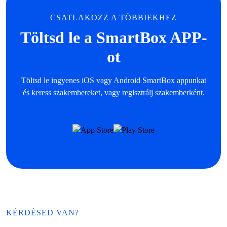
CSATLAKOZZ A TÖBBIEKHEZ
Töltsd le a SmartBox APP-
ot
Töltsd le ingyenes iOS vagy Android SmartBox appunkat
és keress szakembereket, vagy regisztrálj szakemberként.
KÉRDÉSED VAN?