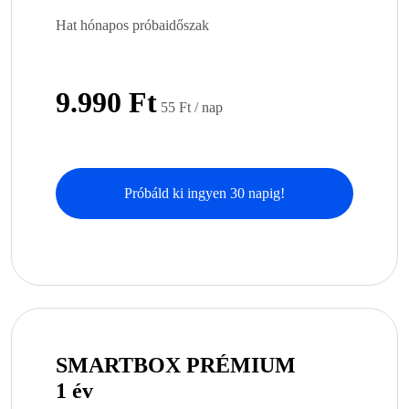
Hat hónapos próbaidőszak
9.990 Ft
55 Ft / nap
Próbáld ki ingyen 30 napig!
SMARTBOX PRÉMIUM
1 év