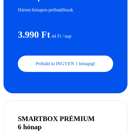
Három hónapos próbaidőszak
3.990 Ft
44 Ft / nap
Próbáld ki INGYEN 1 hónapig!
SMARTBOX PRÉMIUM
6 hónap