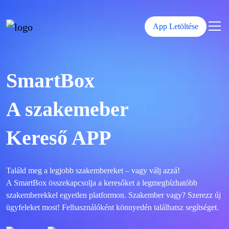
App Letöltése
SmartBox
A szakemeber
Kereső APP
Találd meg a legjobb szakembereket – vagy válj azzá!
A SmartBox összekapcsolja a keresőket a legmegbízhatóbb
szakemberekkel egyetlen platformon. Szakember vagy? Szerezz új
ügyfeleket most! Felhasználóként könnyedén találhatsz segítséget.